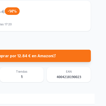
8 €
-14%
las 17:20
prar por 12.84 € en Amazon
Tiendas
EAN
1
4004218190023