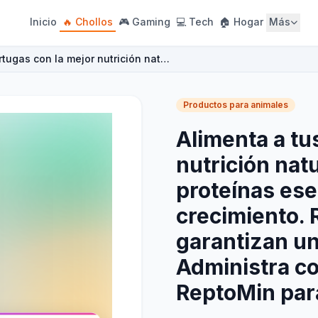
Inicio
🔥 Chollos
🎮 Gaming
💻 Tech
🏠 Hogar
Más
rtugas con la mejor nutrición nat…
Productos para animales
Alimenta a tu
nutrición nat
proteínas ese
crecimiento. 
garantizan un
Administra c
ReptoMin par