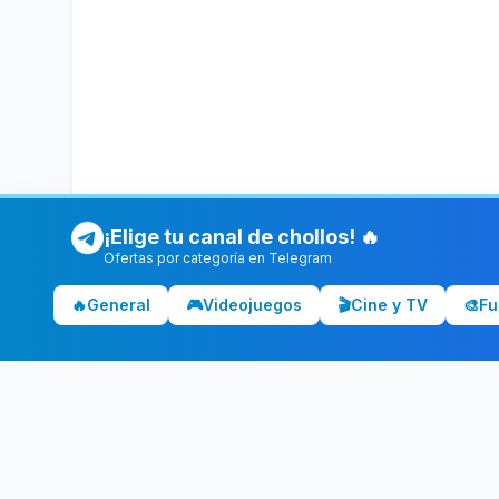
¡Elige tu canal de chollos! 🔥
Ofertas por categoría en Telegram
🔥
General
🎮
Videojuegos
🎬
Cine y TV
🎨
Fu