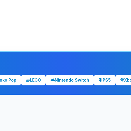
nko Pop
🧱
LEGO
🎮
Nintendo Switch
🎯
PS5
💚
Xb