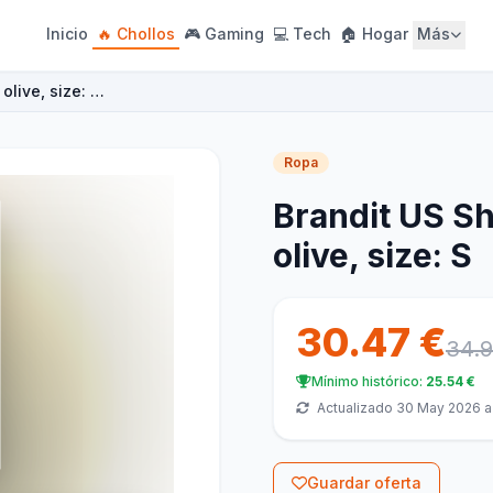
Inicio
🔥 Chollos
🎮 Gaming
💻 Tech
🏠 Hogar
Más
 olive, size: …
Ropa
Brandit US Sh
olive, size: S
30.47 €
34.9
Mínimo histórico:
25.54 €
Actualizado 30 May 2026 a 
Guardar oferta