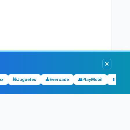
ox
🧸
Juguetes
🕹️
Evercade
👥
PlayMobil
📱
Móvile