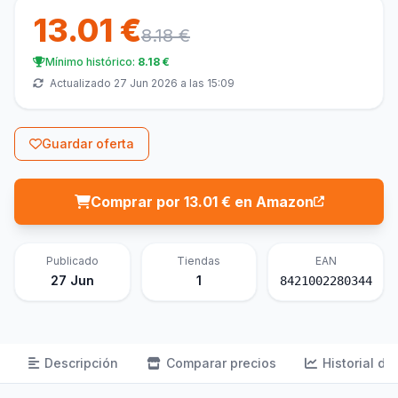
13.01 €
8.18 €
Mínimo histórico:
8.18 €
Actualizado 27 Jun 2026 a las 15:09
Guardar oferta
Comprar por 13.01 € en Amazon
Publicado
Tiendas
EAN
27 Jun
1
8421002280344
Descripción
Comparar precios
Historial de