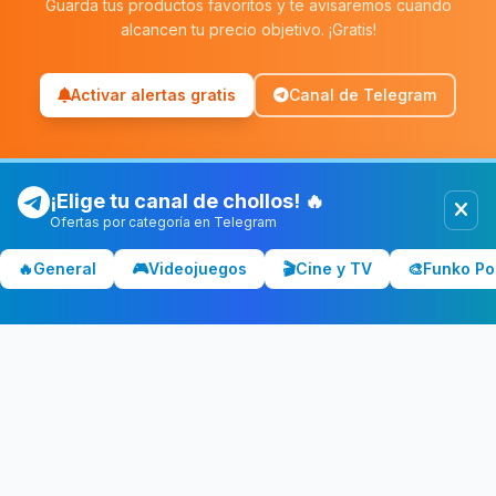
Guarda tus productos favoritos y te avisaremos cuando
alcancen tu precio objetivo. ¡Gratis!
Activar alertas gratis
Canal de Telegram
¡Elige tu canal de chollos! 🔥
Ofertas por categoría en Telegram
Chollolocura
CL
🔥
General
🎮
Videojuegos
🎬
Cine y TV
🎨
Funko Po
Los mejores chollos y ofertas de España. Comparamos precios
en Amazon, PC Componentes, El Corte Inglés y más tiendas.
CATEGORÍAS