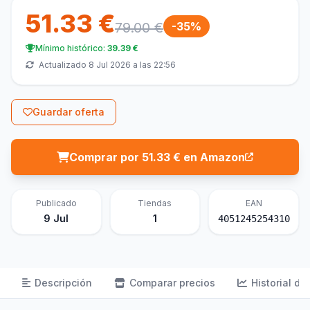
51.33 €
79.00 €
-35%
Mínimo histórico:
39.39 €
Actualizado 8 Jul 2026 a las 22:56
Guardar oferta
Comprar por 51.33 € en Amazon
Publicado
Tiendas
EAN
9 Jul
1
4051245254310
Descripción
Comparar precios
Historial de