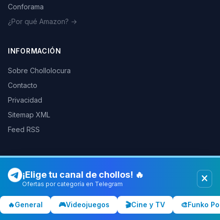
Conforama
¿Por qué Amazon? →
INFORMACIÓN
Sobre Chollolocura
Contacto
Privacidad
Sitemap XML
Feed RSS
¡Elige tu canal de chollos! 🔥
© 2026 Chollolocura. Todos los derechos reservados.
Como afiliados de Amazon, PC Componentes y otras tiendas
Ofertas por categoría en Telegram
podemos ganar comisiones por las compras realizadas a través de
nuestros enlaces.
Más info
🔥
General
🎮
Videojuegos
🎬
Cine y TV
🎨
Funko Po