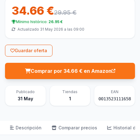
34.66 €
29.95 €
Mínimo histórico:
26.95 €
Actualizado 31 May 2026 a las 09:00
Guardar oferta
Comprar por 34.66 € en Amazon
Publicado
Tiendas
EAN
31 May
1
0013523111658
Descripción
Comparar precios
Historial de