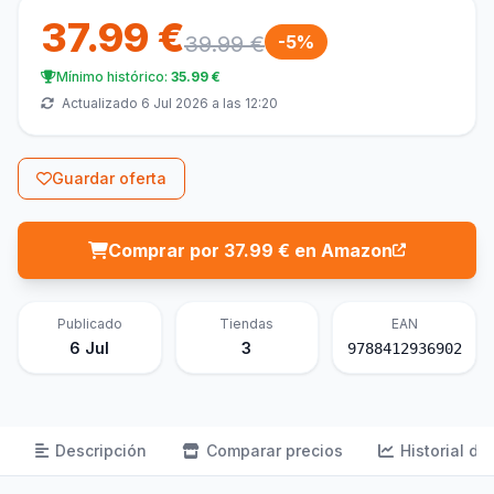
37.99 €
39.99 €
-5%
Mínimo histórico:
35.99 €
Actualizado 6 Jul 2026 a las 12:20
Guardar oferta
Comprar por 37.99 € en Amazon
Publicado
Tiendas
EAN
6 Jul
3
9788412936902
Descripción
Comparar precios
Historial de